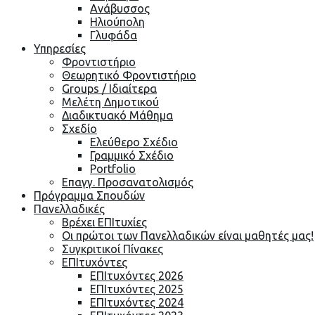
Ανάβυσσος
Ηλιούπολη
Γλυφάδα
Υπηρεσίες
Φροντιστήριο
Θεωρητικό Φροντιστήριο
Groups / Ιδιαίτερα
Μελέτη Δημοτικού
Διαδικτυακό Μάθημα
Σχεδίο
Ελεύθερο Σχέδιο
Γραμμικό Σχέδιο
Portfolio
Επαγγ. Προσανατολισμός
Πρόγραμμα Σπουδών
Πανελλαδικές
Βρέχει ΕΠΙτυχίες
Οι πρώτοι των Πανελλαδικών είναι μαθητές μας!
Συγκριτικοί Πίνακες
ΕΠΙτυχόντες
ΕΠΙτυχόντες 2026
ΕΠΙτυχόντες 2025
ΕΠΙτυχόντες 2024