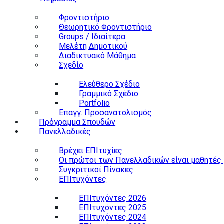
Φροντιστήριο
Θεωρητικό Φροντιστήριο
Groups / Ιδιαίτερα
Μελέτη Δημοτικού
Διαδικτυακό Μάθημα
Σχεδίο
Ελεύθερο Σχέδιο
Γραμμικό Σχέδιο
Portfolio
Επαγγ. Προσανατολισμός
Πρόγραμμα Σπουδών
Πανελλαδικές
Βρέχει ΕΠΙτυχίες
Οι πρώτοι των Πανελλαδικών είναι μαθητές 
Συγκριτικοί Πίνακες
ΕΠΙτυχόντες
ΕΠΙτυχόντες 2026
ΕΠΙτυχόντες 2025
ΕΠΙτυχόντες 2024