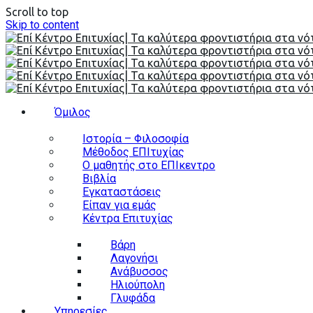
Scroll to top
Skip to content
Όμιλος
Ιστορία – Φιλοσοφία
Μέθοδος ΕΠΙτυχίας
Ο μαθητής στο ΕΠΙκεντρο
Βιβλία
Εγκαταστάσεις
Είπαν για εμάς
Κέντρα Επιτυχίας
Βάρη
Λαγονήσι
Ανάβυσσος
Ηλιούπολη
Γλυφάδα
Υπηρεσίες