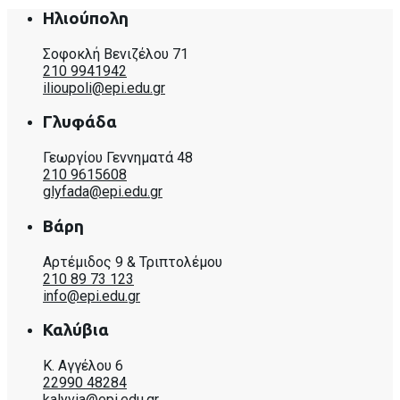
Ηλιούπολη
Σοφοκλή Βενιζέλου 71
210 9941942
ilioupoli@epi.edu.gr
Γλυφάδα
Γεωργίου Γεννηματά 48
210 9615608
glyfada@epi.edu.gr
Βάρη
Αρτέμιδος 9 & Τριπτολέμου
210 89 73 123
info@epi.edu.gr
Καλύβια
Κ. Αγγέλου 6
22990 48284
kalyvia@epi.edu.gr