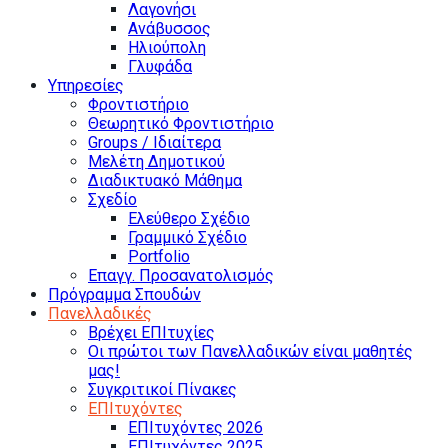
Λαγονήσι
Ανάβυσσος
Ηλιούπολη
Γλυφάδα
Υπηρεσίες
Φροντιστήριο
Θεωρητικό Φροντιστήριο
Groups / Ιδιαίτερα
Μελέτη Δημοτικού
Διαδικτυακό Μάθημα
Σχεδίο
Ελεύθερο Σχέδιο
Γραμμικό Σχέδιο
Portfolio
Επαγγ. Προσανατολισμός
Πρόγραμμα Σπουδών
Πανελλαδικές
Βρέχει ΕΠΙτυχίες
Οι πρώτοι των Πανελλαδικών είναι μαθητές
μας!
Συγκριτικοί Πίνακες
ΕΠΙτυχόντες
ΕΠΙτυχόντες 2026
ΕΠΙτυχόντες 2025