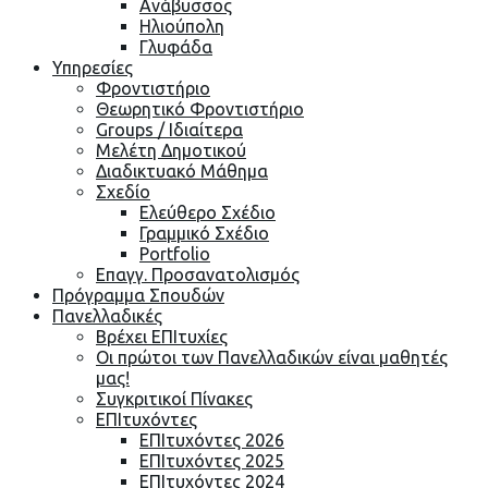
Ανάβυσσος
Ηλιούπολη
Γλυφάδα
Υπηρεσίες
Φροντιστήριο
Θεωρητικό Φροντιστήριο
Groups / Ιδιαίτερα
Μελέτη Δημοτικού
Διαδικτυακό Μάθημα
Σχεδίο
Ελεύθερο Σχέδιο
Γραμμικό Σχέδιο
Portfolio
Επαγγ. Προσανατολισμός
Πρόγραμμα Σπουδών
Πανελλαδικές
Βρέχει ΕΠΙτυχίες
Οι πρώτοι των Πανελλαδικών είναι μαθητές
μας!
Συγκριτικοί Πίνακες
ΕΠΙτυχόντες
ΕΠΙτυχόντες 2026
ΕΠΙτυχόντες 2025
ΕΠΙτυχόντες 2024