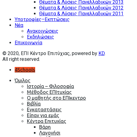
Θέματα & Λύσεις Πανελλαδικών 2013
Θέματα & Λύσεις Πανελλαδικών 2012
Θέματα & Λύσεις Πανελλαδικών 2011
Υποτροφίες–Εκπτώσεις
Nέα
Ανακοινώσεις
Εκδηλώσεις
Επικοινωνία
© 2020, EΠΙ Κέντρο Επιτύχιας, powered by
KD
.
All right reserved.
4Schools
Όμιλος
Ιστορία – Φιλοσοφία
Μέθοδος ΕΠΙτυχίας
Ο μαθητής στο ΕΠΙκεντρο
Βιβλία
Εγκαταστάσεις
Είπαν για εμάς
Κέντρα Επιτυχίας
Βάρη
Λαγονήσι