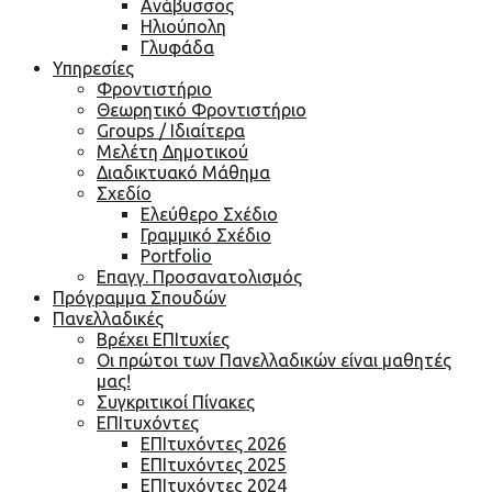
Ανάβυσσος
Ηλιούπολη
Γλυφάδα
Υπηρεσίες
Φροντιστήριο
Θεωρητικό Φροντιστήριο
Groups / Ιδιαίτερα
Μελέτη Δημοτικού
Διαδικτυακό Μάθημα
Σχεδίο
Ελεύθερο Σχέδιο
Γραμμικό Σχέδιο
Portfolio
Επαγγ. Προσανατολισμός
Πρόγραμμα Σπουδών
Πανελλαδικές
Βρέχει ΕΠΙτυχίες
Οι πρώτοι των Πανελλαδικών είναι μαθητές
μας!
Συγκριτικοί Πίνακες
ΕΠΙτυχόντες
ΕΠΙτυχόντες 2026
ΕΠΙτυχόντες 2025
ΕΠΙτυχόντες 2024