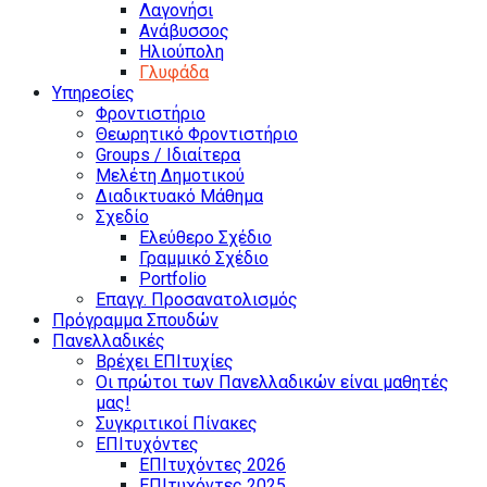
Λαγονήσι
Ανάβυσσος
Ηλιούπολη
Γλυφάδα
Υπηρεσίες
Φροντιστήριο
Θεωρητικό Φροντιστήριο
Groups / Ιδιαίτερα
Μελέτη Δημοτικού
Διαδικτυακό Μάθημα
Σχεδίο
Ελεύθερο Σχέδιο
Γραμμικό Σχέδιο
Portfolio
Επαγγ. Προσανατολισμός
Πρόγραμμα Σπουδών
Πανελλαδικές
Βρέχει ΕΠΙτυχίες
Οι πρώτοι των Πανελλαδικών είναι μαθητές
μας!
Συγκριτικοί Πίνακες
ΕΠΙτυχόντες
ΕΠΙτυχόντες 2026
ΕΠΙτυχόντες 2025