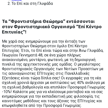
Το Επί και στη Γλυφάδα
Τα “Φροντιστήρια Θεώρημα” εντάσσονται
στον Φροντιστηριακό Οργανισμό “Επί Κέντρο
Επιτυχίας”!
Με χαρά σας ενημερώνουμε για την ένταξη των
Φροντιστηρίων Θεώρημα στον όμιλο Επί Κέντρο
Επιτυχίας. Έτσι, το Επί είναι τώρα και στην Άνω Γλυφάδα,
Γεωργίου Γεννηματά 48, σε ένα χώρο πλήρως
ανακαινισμένο, μοντέρνο, φωτεινό, με τη δημιουργική
πινελιά της αρχιτεκτονικής μας ομάδας. Ο μεγαλύτερος
Φροντιστηριακός Οργανισμός των Νοτίων Προαστίων με
τις ασυναγώνιστες ΕΠΙτυχίες στις Πανελλαδικές
Εξετάσεις είναι τώρα δίπλα σας! Οι εγγραφές για τη νέα
σχολική χρονιά άρχισαν με εκπτώσεις ως 40% ανάλογα με
τη σχολική βαθμολογία και επιπλέον Προσφορά Γνωριμίας
-10%! Καλέστε μας για να κλείσουμε ραντεβού και να σας
ενημερώσουμε για την εκπαιδευτική μας φιλοσοφία, τις
καινοτόμες μεθόδους και τους άξονες της ΕΠΙτυχίας και
επωφεληθείτε από την Προσφορά Γνωριμίας.