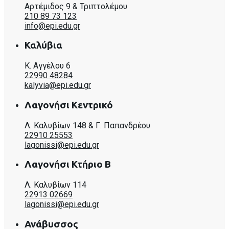
Αρτέμιδος 9 & Τριπτολέμου
210 89 73 123
info@epi.edu.gr
Καλύβια
Κ. Αγγέλου 6
22990 48284
kalyvia@epi.edu.gr
Λαγονήσι Κεντρικό
Λ. Καλυβίων 148 & Γ. Παπανδρέου
22910 25553
lagonissi@epi.edu.gr
Λαγονήσι Κτήριο Β
Λ. Καλυβίων 114
22913 02669
lagonissi@epi.edu.gr
Ανάβυσσος