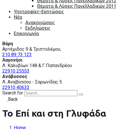
Θέματα & Λύσεις Πανελλαδικών 2012
Θέματα & Λύσεις Πανελλαδικών 2011
Υποτροφίες–Εκπτώσεις
Nέα
Ανακοινώσεις
Εκδηλώσεις
Επικοινωνία
Βάρη
Αρτέμιδος 9 & Τριπτολέμου,
210 89 73 123
Λαγονήσι
Λ. Καλυβίων 148 & Γ.Παπανδρέου
22910 25553
Ανάβυσσος
Λ. Αναβύσσου - Σαρωνίδας 5
22910 40633
Search for
Back
Το Επί και στη Γλυφάδα
Home