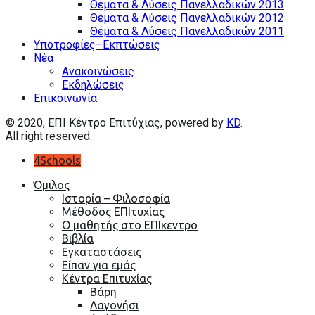
Θέματα & Λύσεις Πανελλαδικών 2013
Θέματα & Λύσεις Πανελλαδικών 2012
Θέματα & Λύσεις Πανελλαδικών 2011
Υποτροφίες–Εκπτώσεις
Nέα
Ανακοινώσεις
Εκδηλώσεις
Επικοινωνία
© 2020, EΠΙ Κέντρο Επιτύχιας, powered by
KD
.
All right reserved.
4Schools
Όμιλος
Ιστορία – Φιλοσοφία
Μέθοδος ΕΠΙτυχίας
Ο μαθητής στο ΕΠΙκεντρο
Βιβλία
Εγκαταστάσεις
Είπαν για εμάς
Κέντρα Επιτυχίας
Βάρη
Λαγονήσι