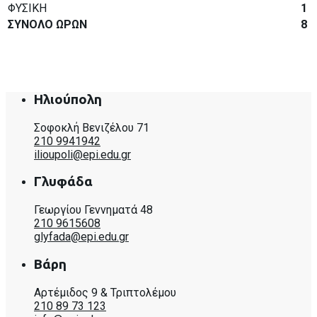
ΦΥΣΙΚΗ
1
ΣΥΝΟΛΟ ΩΡΩΝ
8
Ηλιούπολη
Σοφοκλή Βενιζέλου 71
210 9941942
ilioupoli@epi.edu.gr
Γλυφάδα
Γεωργίου Γεννηματά 48
210 9615608
glyfada@epi.edu.gr
Βάρη
Αρτέμιδος 9 & Τριπτολέμου
210 89 73 123