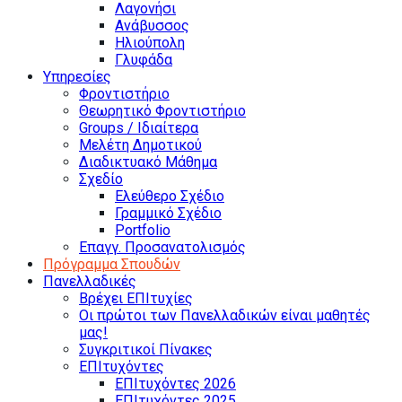
Λαγονήσι
Ανάβυσσος
Ηλιούπολη
Γλυφάδα
Υπηρεσίες
Φροντιστήριο
Θεωρητικό Φροντιστήριο
Groups / Ιδιαίτερα
Μελέτη Δημοτικού
Διαδικτυακό Μάθημα
Σχεδίο
Ελεύθερο Σχέδιο
Γραμμικό Σχέδιο
Portfolio
Επαγγ. Προσανατολισμός
Πρόγραμμα Σπουδών
Πανελλαδικές
Βρέχει ΕΠΙτυχίες
Οι πρώτοι των Πανελλαδικών είναι μαθητές
μας!
Συγκριτικοί Πίνακες
ΕΠΙτυχόντες
ΕΠΙτυχόντες 2026
ΕΠΙτυχόντες 2025