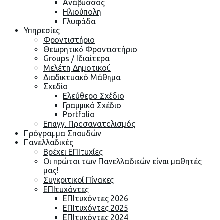
Ανάβυσσος
Ηλιούπολη
Γλυφάδα
Υπηρεσίες
Φροντιστήριο
Θεωρητικό Φροντιστήριο
Groups / Ιδιαίτερα
Μελέτη Δημοτικού
Διαδικτυακό Μάθημα
Σχεδίο
Ελεύθερο Σχέδιο
Γραμμικό Σχέδιο
Portfolio
Επαγγ. Προσανατολισμός
Πρόγραμμα Σπουδών
Πανελλαδικές
Βρέχει ΕΠΙτυχίες
Οι πρώτοι των Πανελλαδικών είναι μαθητές
μας!
Συγκριτικοί Πίνακες
ΕΠΙτυχόντες
ΕΠΙτυχόντες 2026
ΕΠΙτυχόντες 2025
ΕΠΙτυχόντες 2024