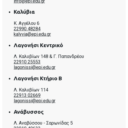
info@epi.edu.gr
Καλύβια
Κ. Αγγέλου 6
22990 48284
kalyvia@epi.edu.gr
Λαγονήσι Κεντρικό
Λ. Καλυβίων 148 & Γ. Παπανδρέου
22910 25553
lagonissi@epi.edu.gr
Λαγονήσι Κτήριο Β
Λ. Καλυβίων 114
22913 02669
lagonissi@epi.edu.gr
Ανάβυσσος
Λ. Αναβύσσου - Σαρωνίδας 5