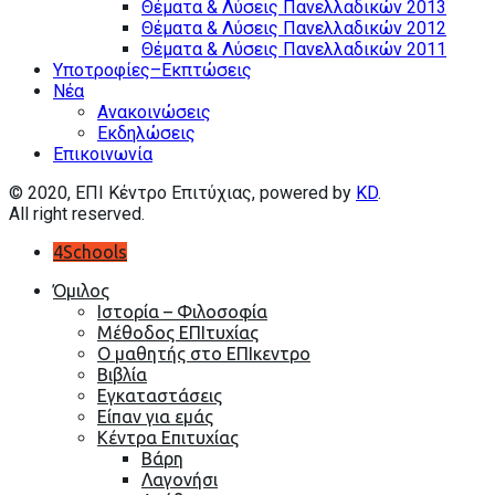
Θέματα & Λύσεις Πανελλαδικών 2013
Θέματα & Λύσεις Πανελλαδικών 2012
Θέματα & Λύσεις Πανελλαδικών 2011
Υποτροφίες–Εκπτώσεις
Nέα
Ανακοινώσεις
Εκδηλώσεις
Επικοινωνία
© 2020, EΠΙ Κέντρο Επιτύχιας, powered by
KD
.
All right reserved.
4Schools
Όμιλος
Ιστορία – Φιλοσοφία
Μέθοδος ΕΠΙτυχίας
Ο μαθητής στο ΕΠΙκεντρο
Βιβλία
Εγκαταστάσεις
Είπαν για εμάς
Κέντρα Επιτυχίας
Βάρη
Λαγονήσι