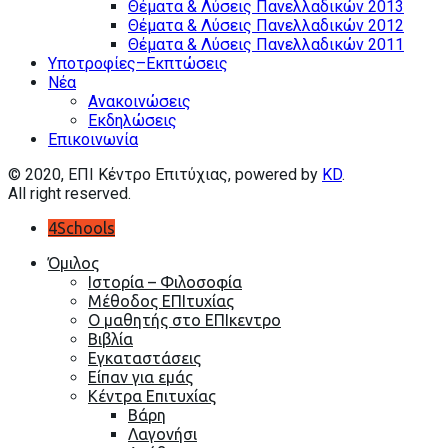
Θέματα & Λύσεις Πανελλαδικών 2013
Θέματα & Λύσεις Πανελλαδικών 2012
Θέματα & Λύσεις Πανελλαδικών 2011
Υποτροφίες–Εκπτώσεις
Nέα
Ανακοινώσεις
Εκδηλώσεις
Επικοινωνία
© 2020, EΠΙ Κέντρο Επιτύχιας, powered by
KD
.
All right reserved.
4Schools
Όμιλος
Ιστορία – Φιλοσοφία
Μέθοδος ΕΠΙτυχίας
Ο μαθητής στο ΕΠΙκεντρο
Βιβλία
Εγκαταστάσεις
Είπαν για εμάς
Κέντρα Επιτυχίας
Βάρη
Λαγονήσι