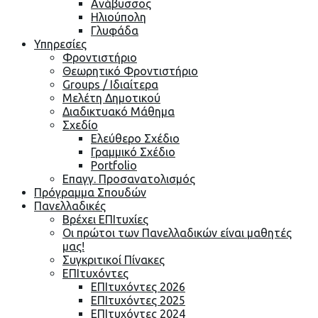
Ανάβυσσος
Ηλιούπολη
Γλυφάδα
Υπηρεσίες
Φροντιστήριο
Θεωρητικό Φροντιστήριο
Groups / Ιδιαίτερα
Μελέτη Δημοτικού
Διαδικτυακό Μάθημα
Σχεδίο
Ελεύθερο Σχέδιο
Γραμμικό Σχέδιο
Portfolio
Επαγγ. Προσανατολισμός
Πρόγραμμα Σπουδών
Πανελλαδικές
Βρέχει ΕΠΙτυχίες
Οι πρώτοι των Πανελλαδικών είναι μαθητές
μας!
Συγκριτικοί Πίνακες
ΕΠΙτυχόντες
ΕΠΙτυχόντες 2026
ΕΠΙτυχόντες 2025
ΕΠΙτυχόντες 2024