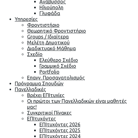
Ανάβυσσος
Ηλιούπολη
Γλυφάδα
Υπηρεσίες
Φροντιστήριο
Θεωρητικό Φροντιστήριο
Groups / Ιδιαίτερα
Μελέτη Δημοτικού
Διαδικτυακό Μάθημα
Σχεδίο
Ελεύθερο Σχέδιο
Γραμμικό Σχέδιο
Portfolio
Επαγγ. Προσανατολισμός
Πρόγραμμα Σπουδών
Πανελλαδικές
Βρέχει ΕΠΙτυχίες
Οι πρώτοι των Πανελλαδικών είναι μαθητές
μας!
Συγκριτικοί Πίνακες
ΕΠΙτυχόντες
ΕΠΙτυχόντες 2026
ΕΠΙτυχόντες 2025
ΕΠΙτυχόντες 2024