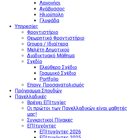
Λαγονήσι
Ανάβυσσος
Ηλιούπολη
Γλυφάδα
Υπηρεσίες
Φροντιστήριο
Θεωρητικό Φροντιστήριο
Groups / Ιδιαίτερα
Μελέτη Δημοτικού
Διαδικτυακό Μάθημα
Σχεδίο
Ελεύθερο Σχέδιο
Γραμμικό Σχέδιο
Portfolio
Επαγγ. Προσανατολισμός
Πρόγραμμα Σπουδών
Πανελλαδικές
Βρέχει ΕΠΙτυχίες
Οι πρώτοι των Πανελλαδικών είναι μαθητές
μας!
Συγκριτικοί Πίνακες
ΕΠΙτυχόντες
ΕΠΙτυχόντες 2026
ΕΠΙτυχόντες 2025