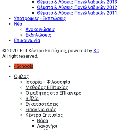
Θέματα & Λύσεις Πανελλαδικών 2013
Θέματα & Λύσεις Πανελλαδικών 2012
Θέματα & Λύσεις Πανελλαδικών 2011
Υποτροφίες–Εκπτώσεις
Nέα
Ανακοινώσεις
Εκδηλώσεις
Επικοινωνία
© 2020, EΠΙ Κέντρο Επιτύχιας, powered by
KD
.
All right reserved.
4Schools
Όμιλος
Ιστορία – Φιλοσοφία
Μέθοδος ΕΠΙτυχίας
Ο μαθητής στο ΕΠΙκεντρο
Βιβλία
Εγκαταστάσεις
Είπαν για εμάς
Κέντρα Επιτυχίας
Βάρη
Λαγονήσι