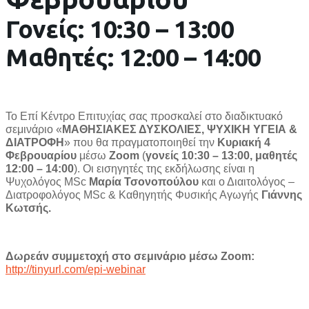
Γ
ονείς: 10:30 – 13:00
Μ
αθητές: 12
:00 – 14:0
0
Το Επί Κέντρο Επιτυχίας σας προσκαλεί στο διαδικτυακό
σεμινάριο «
ΜΑΘΗΣΙΑΚΕΣ ΔΥΣΚΟΛΙΕΣ,
ΨΥΧΙΚΗ ΥΓΕΙΑ &
ΔΙΑΤΡΟΦΗ
» που θα πραγματοποιηθεί την
Κυριακή 4
Φεβρουαρίου
μέσω
Zoom
(
γονείς 10:30 – 13:00, μαθητές
12:00 – 14:00
). Οι εισηγητές της εκδήλωσης είναι η
Ψυχολόγος
MSc
Μαρία Τσονοπούλου
και ο Διαιτολόγος –
Διατροφολόγος
MSc
& Καθηγητής Φυσικής Αγωγής
Γιάννης
Κωτσής.
Δωρεάν συμμετοχή στο σεμινάριο μέσω Zoom:
http://tinyurl.com/epi-webinar