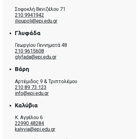
Σοφοκλή Βενιζέλου 71
210 9941942
ilioupoli@epi.edu.gr
Γλυφάδα
Γεωργίου Γεννηματά 48
210 9615608
glyfada@epi.edu.gr
Βάρη
Αρτέμιδος 9 & Τριπτολέμου
210 89 73 123
info@epi.edu.gr
Καλύβια
Κ. Αγγέλου 6
22990 48284
kalyvia@epi.edu.gr